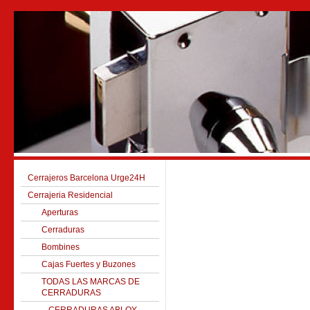
Cerrajeros Barcelona Urge24H
Cerrajeria Residencial
Aperturas
Cerraduras
Bombines
Cajas Fuertes y Buzones
TODAS LAS MARCAS DE
CERRADURAS