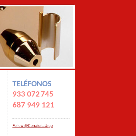
TELÉFONOS
933 072
745
687 949 121
Follow @CerrajeriaUrge