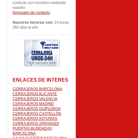
contacto con nosotros mediante
nuestro
formulario de contacto
.
Nuestros horarios son:
24 horas
365 días al año
ENLACES DE INTERES
CERRAJEROS BARCELONA
CERRAJEROS ALICANTE
CERRAJEROS VALENCIA
CERRAJEROS MADRID
CERRAJEROS GUIPUZKOA
CERRAJEROS CASTELLÓN
CERRAJEROS ASTURIAS
CERRAJEROS ZARAGOZA
PUERTAS BLINDADAS
BARCELONA