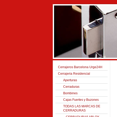
Cerrajeros Barcelona Urge24H
Cerrajeria Residencial
Aperturas
Cerraduras
Bombines
Cajas Fuertes y Buzones
TODAS LAS MARCAS DE
CERRADURAS