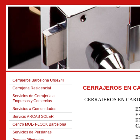
Cerrajeros Barcelona Urge24H
CERRAJEROS EN C
Cerrajeria Residencial
Servicios de Cerrajería a
CERRAJEROS EN CAR
Empresas y Comercios
E
Servicios a Comunidades
E
Servicio ARCAS SOLER
E
Centro MUL-T-LOCK Barcelona
C
Servicios de Persianas
Em