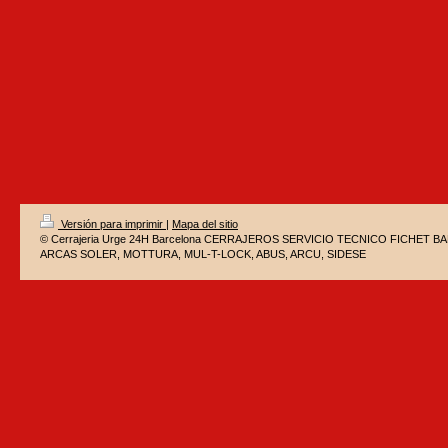
Versión para imprimir
|
Mapa del sitio
© Cerrajeria Urge 24H Barcelona CERRAJEROS SERVICIO TECNICO FICHET 
ARCAS SOLER, MOTTURA, MUL-T-LOCK, ABUS, ARCU, SIDESE