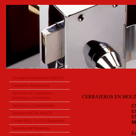
Cerrajeros Barcelona Urge24H
CERRAJEROS DE MO
Cerrajeria Residencial
Servicios de Cerrajería a
CERRAJEROS EN MOLIN
Empresas y Comercios
E
Servicios a Comunidades
E
Servicio ARCAS SOLER
E
Centro MUL-T-LOCK Barcelona
M
Servicios de Persianas
Em