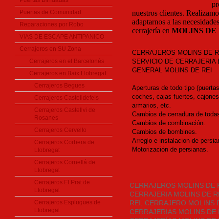
Puertas Blindadas
pr
Puertas de Comunidad
nuestros clientes. Realizam
adaptarnos a las necesidades
Reparaciones por Robo
cerrajería en
MOLINS DE 
VIAS DE ESCAPE ANTIPANICO
Cerrajeros en SU Zona
CERRAJEROS MOLINS DE RE
Cerrajeros en el Barcelonés
SERVICIO DE CERRAJERIA 
GENERAL
MOLINS DE REI
Cerrajeros en Baix Llobregat
Cerrajeros Begues
Aperturas de todo tipo (puertas
coches, cajas fuertes, cajones
Cerrajeros Castelldefels
armarios, etc.
Cerrajeros Castellvi de
Cambios de cerradura de toda
Rosanes
Cambios de combinación.
Cerrajeros Cervello
Cambios de bombines.
Arreglo e instalacion de persia
Cerrajeros Corbera de
Motorización de persianas.
Llobregat
Cerrajeros Cornellá de
Llobregat
Cerrajeros El Prat de
CERRAJEROS MOLINS DE R
Llobregat
CERRAJERIA MOLINS DE R
Cerrajeros Esplugues de
REI, CERRAJERO MOLINS D
Llobregat
CERRAJERIAS MOLINS DE R