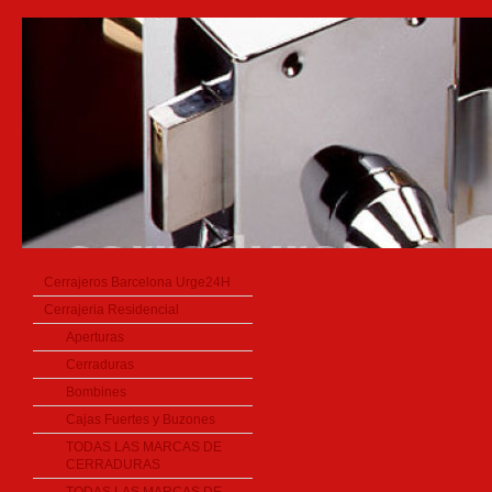
Cerrajeros Barcelona Urge24H
Cerrajeria Residencial
Aperturas
Cerraduras
Bombines
Cajas Fuertes y Buzones
TODAS LAS MARCAS DE
CERRADURAS