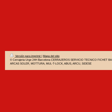
Versión para imprimir
|
Mapa del sitio
© Cerrajeria Urge 24H Barcelona CERRAJEROS SERVICIO TECNICO FICHET 
ARCAS SOLER, MOTTURA, MUL-T-LOCK, ABUS, ARCU, SIDESE