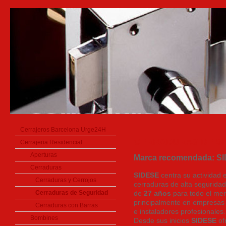
Cerrajeros Barcelona Urge24H
CERRADURAS DE S
Cerrajeria Residencial
Aperturas
Marca recomendada: S
Cerraduras
SIDESE
centra su actividad e
Cerraduras y Cerrojos
cerraduras de alta segurid
Cerraduras de Seguridad
de
27 años
para todo el me
principalmente en empresas d
Cerraduras con Barras
e instaladores profesionales.
Bombines
Desde sus inicios
SIDESE
of