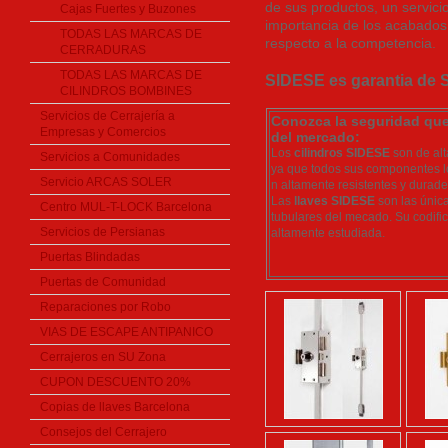
de sus productos, un servicio
Cajas Fuertes y Buzones
importancia de los acabados 
TODAS LAS MARCAS DE
respecto a la competencia.
CERRADURAS
TODAS LAS MARCAS DE
SIDESE es garantia de 
CILINDROS BOMBINES
Servicios de Cerrajería a
Conozca la seguridad que 
Empresas y Comercios
del mercado:
Los
cilindros SIDESE
son de alt
Servicios a Comunidades
ya que todos sus componentes l
Servicio ARCAS SOLER
n altamente resistentes y durade
Las
llaves SIDESE
son las única
Centro MUL-T-LOCK Barcelona
tubulares del mecado. Su codifi
Servicios de Persianas
altamente estudiada.
Puertas Blindadas
Puertas de Comunidad
Reparaciones por Robo
VIAS DE ESCAPE ANTIPANICO
Cerrajeros en SU Zona
CUPON DESCUENTO 20%
Copias de llaves Barcelona
Consejos del Cerrajero