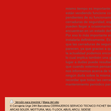
mismo tiempo es importante
están vendiendo funcione co
pendientes de su funcionam
cerraduras de seguridad, es
pueden llegar a ocasionarno
encuentran en un estado def
Por eso lo más importante e
instalarla definitivamente. 
que las cerraduras de segur
parecen, ya que gracias a q
la actualidad podemos encon
lo cual implica también una 
lugar a dudas puede resulta
que cuando estemos pensand
nos informemos acerca de to
ningún duda sobre la misma.
recordar que todas las cerr
mantenimiento periódico par
Versión para imprimir
|
Mapa del sitio
© Cerrajeria Urge 24H Barcelona CERRAJEROS SERVICIO TECNICO FICHET 
ARCAS SOLER, MOTTURA, MUL-T-LOCK, ABUS, ARCU, SIDESE