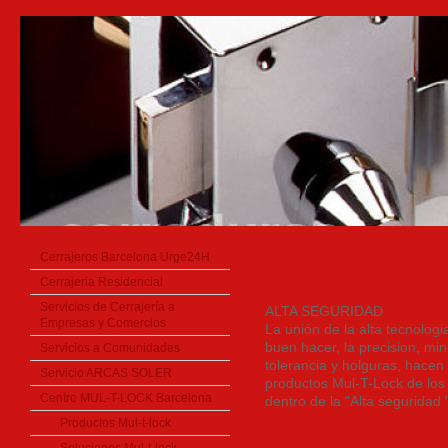
Cerrajeros Barcelona Urge24H
ALTA SEGURIDAD M
Cerrajeria Residencial
Servicios de Cerrajería a
ALTA SEGURIDAD
Empresas y Comercios
La unión de la alta tecnologi
buen hacer, la precision, mi
Servicios a Comunidades
tolerancia y holguras, hacen
Servicio ARCAS SOLER
productos Mul-T-Lock de los
Centro MUL-T-LOCK Barcelona
dentro de la "Alta seguridad "
Productos Mul-t-lock