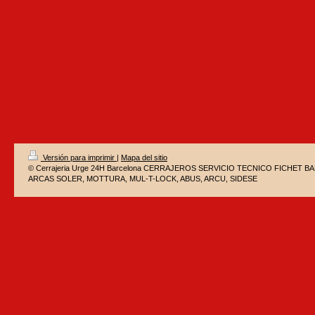
Versión para imprimir
|
Mapa del sitio
© Cerrajeria Urge 24H Barcelona CERRAJEROS SERVICIO TECNICO FICHET 
ARCAS SOLER, MOTTURA, MUL-T-LOCK, ABUS, ARCU, SIDESE