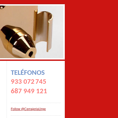
TELÉFONOS
933 072
745
687 949 121
Follow @CerrajeriaUrge