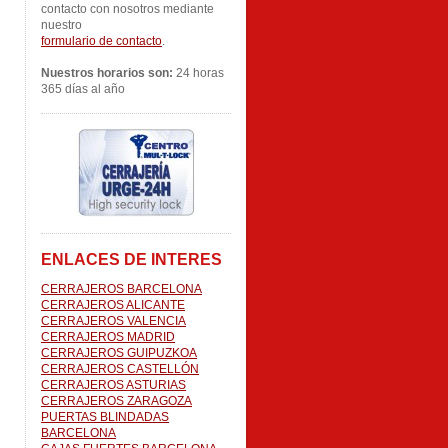
contacto con nosotros mediante
nuestro
formulario de contacto
.
Nuestros horarios son:
24 horas
365 días al año
ENLACES DE INTERES
CERRAJEROS BARCELONA
CERRAJEROS ALICANTE
CERRAJEROS VALENCIA
CERRAJEROS MADRID
CERRAJEROS GUIPUZKOA
CERRAJEROS CASTELLÓN
CERRAJEROS ASTURIAS
CERRAJEROS ZARAGOZA
PUERTAS BLINDADAS
BARCELONA