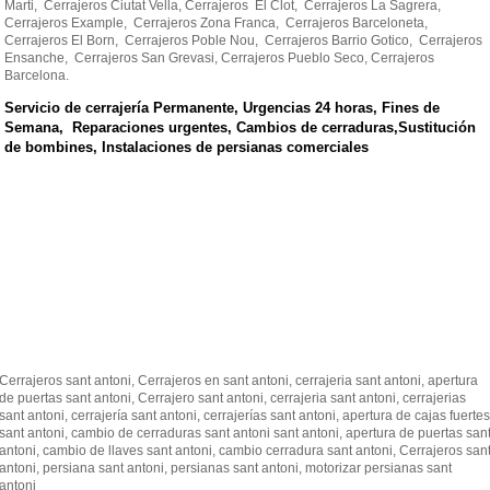
Marti, Cerrajeros Ciutat Vella, Cerrajeros El Clot, Cerrajeros La Sagrera,
Cerrajeros Example, Cerrajeros Zona Franca, Cerrajeros Barceloneta,
Cerrajeros El Born, Cerrajeros Poble Nou, Cerrajeros Barrio Gotico, Cerrajeros
Ensanche, Cerrajeros San Grevasi, Cerrajeros Pueblo Seco, Cerrajeros
Barcelona.
Servicio de cerrajería Permanente,
Urgencias 24 horas,
Fines de
Semana,
Reparaciones urgentes,
Cambios de cerraduras,
Sustitución
de bombines,
Instalaciones de persianas comerciales
Cerrajeros sant antoni, Cerrajeros en sant antoni, cerrajeria sant antoni, apertura
de puertas sant antoni, Cerrajero sant antoni, cerrajeria sant antoni, cerrajerias
sant antoni, cerrajería sant antoni, cerrajerías sant antoni, apertura de cajas fuertes
sant antoni, cambio de cerraduras sant antoni sant antoni, apertura de puertas san
antoni, cambio de llaves sant antoni, cambio cerradura sant antoni, Cerrajeros san
antoni, persiana sant antoni, persianas sant antoni, motorizar persianas sant
antoni