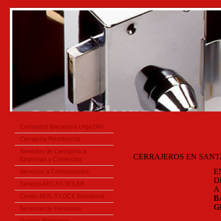
Cerrajeros Barcelona Urge24H
CERRAJEROS DE SAN
Cerrajeria Residencial
Servicios de Cerrajería a
CERRAJEROS EN SAN
Empresas y Comercios
E
Servicios a Comunidades
D
Servicio ARCAS SOLER
A
Centro MUL-T-LOCK Barcelona
B
G
Servicios de Persianas