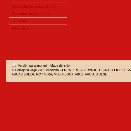
Copias de llaves Barcelona
Consejos del Cerrajero
Contacto
Aviso legal
Versión para imprimir
|
Mapa del sitio
© Cerrajeria Urge 24H Barcelona CERRAJEROS SERVICIO TECNICO FICHET 
ARCAS SOLER, MOTTURA, MUL-T-LOCK, ABUS, ARCU, SIDESE