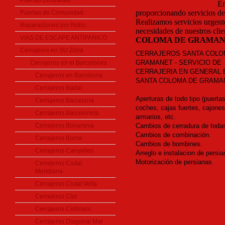
Puertas Blindadas
Em
proporcionando servicios de 
Puertas de Comunidad
Realizamos servicios urgent
Reparaciones por Robo
necesidades de nuestros clie
VIAS DE ESCAPE ANTIPANICO
COLOMA DE GRAMA
Cerrajeros en SU Zona
CERRAJEROS SANTA COLO
GRAMANET - SERVICIO DE
Cerrajeros en el Barcelonés
CERRAJERIA EN GENERAL
Cerrajeros en Barcelona
SANTA COLOMA DE GRAMA
Cerrajeros Badal
Aperturas de todo tipo (puertas
Cerrajeros Barcelona
coches, cajas fuertes, cajones
Cerrajeros Barceloneta
armarios, etc.
Cerrajeros Bonanova
Cambios de cerradura de toda
Cambios de combinación.
Cerrajeros Borne
Cambios de bombines.
Cerrajeros Canyelles
Arreglo e instalacion de persia
Motorización de persianas.
Cerrajeros Ciutat
Meridiana
Cerrajeros Ciutat Vella
Cerrajeros Clot
Cerrajeros Collblanc
Cerrajeros Diagonal Mar