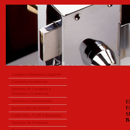
Cerrajeros Barcelona Urge24H
CERRAJEROS DE B
Cerrajeria Residencial
Servicios de Cerrajería a
CERRAJEROS EN 
Empresas y Comercios
E
Servicios a Comunidades
E
Servicio ARCAS SOLER
S
Centro MUL-T-LOCK Barcelona
B
Servicios de Persianas