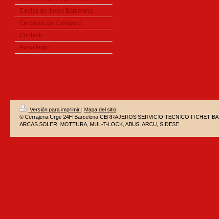
Copias de llaves Barcelona
Consejos del Cerrajero
Contacto
Aviso legal
Versión para imprimir
|
Mapa del sitio
© Cerrajeria Urge 24H Barcelona CERRAJEROS SERVICIO TECNICO FICHET 
ARCAS SOLER, MOTTURA, MUL-T-LOCK, ABUS, ARCU, SIDESE