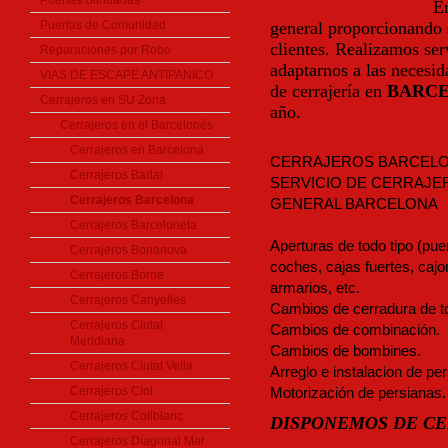
Puertas Blindadas
Em
Puertas de Comunidad
general proporcionando s
clientes. Realizamos se
Reparaciones por Robo
adaptarnos a las necesid
VIAS DE ESCAPE ANTIPANICO
de cerrajería en
BARC
Cerrajeros en SU Zona
año.
Cerrajeros en el Barcelonés
Cerrajeros en Barcelona
CERRAJEROS BARCELO
Cerrajeros Badal
SERVICIO DE CERRAJER
Cerrajeros Barcelona
GENERAL
BARCELONA
Cerrajeros Barceloneta
Aperturas de todo tipo (pue
Cerrajeros Bonanova
coches, cajas fuertes, cajo
Cerrajeros Borne
armarios, etc.
Cerrajeros Canyelles
Cambios de cerradura de t
Cerrajeros Ciutat
Cambios de combinación.
Meridiana
Cambios de bombines.
Cerrajeros Ciutat Vella
Arreglo e instalacion de per
Cerrajeros Clot
Motorización de persianas.
Cerrajeros Collblanc
DISPONEMOS DE CE
Cerrajeros Diagonal Mar