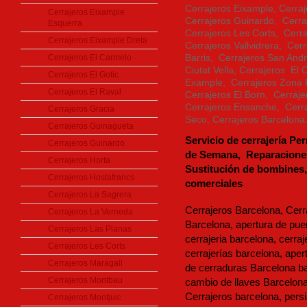
Cerrajeros Eixample, Cerra
Cerrajeros Eixample
Cerrajeros Guinardo, Cerra
Esquerra
Cerrajeros Les Corts, Cerra
Cerrajeros Eixample Dreta
Cerrajeros Vallvidrera, Cer
Cerrajeros El Carmelo
Barris, Cerrajeros San And
Ciutat Vella, Cerrajeros El
Cerrajeros El Gotic
Example, Cerrajeros Zona 
Cerrajeros El Raval
Cerrajeros El Born, Cerraje
Cerrajeros Ensanche, Cerra
Cerrajeros Gracia
Seco, Cerrajeros Barcelona
Cerrajeros Guinagueta
Servicio de cerrajería Pe
Cerrajeros Guinardo
de Semana,
Reparacione
Cerrajeros Horta
Sustitución de bombines,
Cerrajeros Hostafrancs
comerciales
Cerrajeros La Sagrera
Cerrajeros Barcelona, Cerra
Cerrajeros La Verneda
Barcelona, apertura de pue
Cerrajeros Las Planas
cerrajeria barcelona, cerraj
Cerrajeros Les Corts
cerrajerías barcelona, aper
Cerrajeros Maragall
de cerraduras Barcelona ba
Cerrajeros Montbau
cambio de llaves Barcelon
Cerrajeros barcelona, pers
Cerrajeros Montjuic